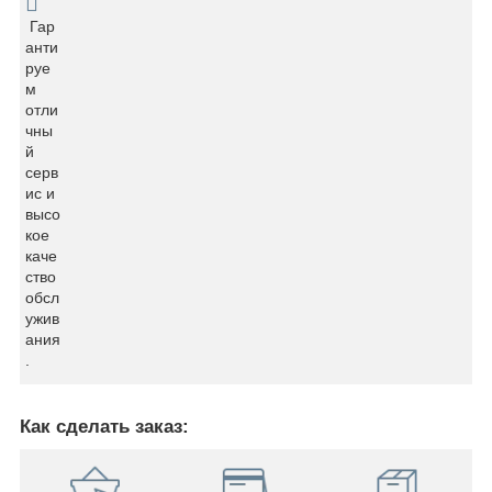
Гар
анти
руе
м
отли
чны
й
серв
ис и
высо
кое
каче
ство
обсл
ужив
ания
.
Как сделать заказ: