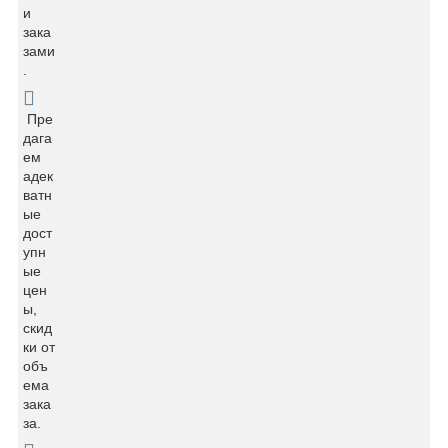
и
зака
зами
.
Пре
дага
ем
адек
ватн
ые
дост
упн
ые
цен
ы,
скид
ки от
объ
ема
зака
за.