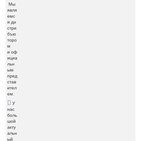
Мы
явля
емс
я ди
стри
бъю
торо
м
и оф
ициа
льн
ым
пред
став
ител
ем.
У
нас
боль
шой
акту
альн
ый