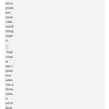
ассо
ртим
ент
каче
стве
нной
прод
укци
и.
Раб
отае
м
как с
розн
ичн
ыми,
так и
боль
шим
и
опто
вым