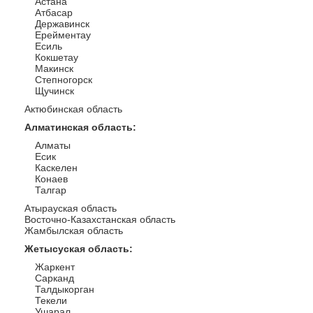
Астана
Атбасар
Державинск
Ерейментау
Есиль
Кокшетау
Макинск
Степногорск
Щучинск
Актюбинская область
Алматинская область
:
Алматы
Есик
Каскелен
Конаев
Талгар
Атырауская область
Восточно-Казахстанская область
Жамбылская область
Жетысуская область
:
Жаркент
Сарканд
Талдыкорган
Текели
Ушарал