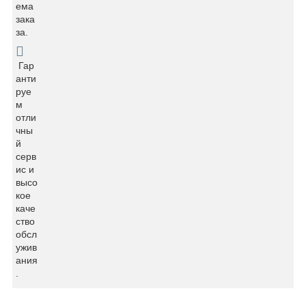
ема
зака
за.
Гар
анти
руе
м
отли
чны
й
серв
ис и
высо
кое
каче
ство
обсл
ужив
ания
.