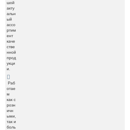
шой
акту
альн
ый
ассо
ртим
ент
каче
стве
нной
прод
укци
и.
Раб
отае
м
как с
розн
ичн
ыми,
так и
боль