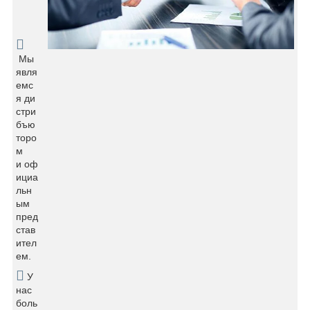
Мы
явля
емс
я ди
стри
бъю
торо
м
и оф
ициа
льн
ым
пред
став
ител
ем.
У
нас
боль