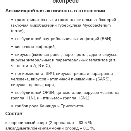
экспресс
Антимикробная активность в отношении:
грамотрицательных и грамположительных бактерий
(включая микобактерии туберкулеза Mycobacterium
terrae);
возбудителей внутрибольничных инфекций (ВБИ);
кишечных инфекций;
вирусов (включая рино-, норо-, рото-, адено-вирусы:
вирусы энтеральных и парентеральных гепатитов (в т.
ч. гепатита А, В и С),
полиомиелита, ВИЧ, вирусов гриппа и парагриппа
человека, вирусов «атипичной пневмонии» (SARS),
вирусов герпеса, кори,
возбудителей ОРВИ, цитомегалии, вирусов «свиного»
гриппа H1N1 и «птичьего» гриппа H5N1);
грибов рода Кандида и Трихофитон.
Состав:
изопропиловый спирт (2-пропанол) – 63,5 %,
алкилдиметилбензиламмоний хлорид – 0,1 %,