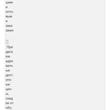
шим
и
опто
вым
и
зака
зами
.
Пре
дага
ем
адек
ватн
ые
дост
упн
ые
цен
ы,
скид
ки от
объ