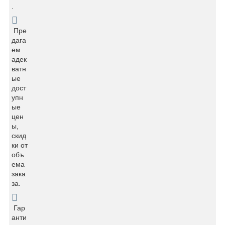
.
Пре
дага
ем
адек
ватн
ые
дост
упн
ые
цен
ы,
скид
ки от
объ
ема
зака
за.
Гар
анти