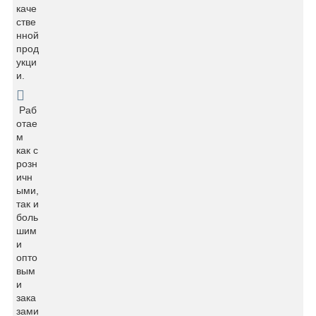
каче
стве
нной
прод
укци
и.
Раб
отае
м
как с
розн
ичн
ыми,
так и
боль
шим
и
опто
вым
и
зака
зами