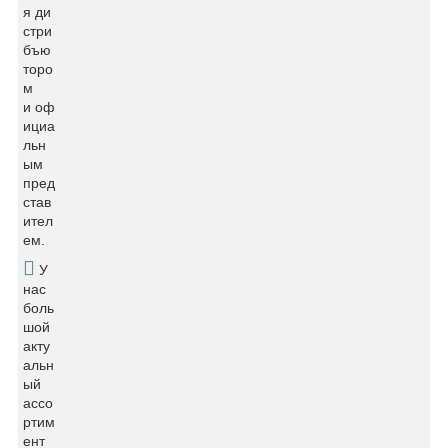
я ди
стри
бъю
торо
м
и оф
ициа
льн
ым
пред
став
ител
ем.
У
нас
боль
шой
акту
альн
ый
ассо
ртим
ент