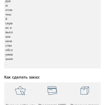
руе
м
отли
чны
й
серв
ис и
высо
кое
каче
ство
обсл
ужив
ания
.
Как сделать заказ: