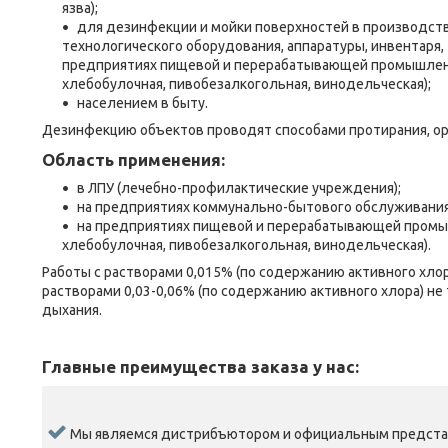
язва);
для дезинфекции и мойки поверхностей в производст
технологического оборудования, аппаратуры, инвентаря,
предприятиях пищевой и перерабатывающей промышленно
хлебобулочная, пивобезалкогольная, винодельческая);
населением в быту.
Дезинфекцию объектов проводят способами протирания, оро
Область применения:
в ЛПУ (лечебно-профилактические учреждения);
на предприятиях коммунально-бытового обслуживания
на предприятиях пищевой и перерабатывающей промыш
хлебобулочная, пивобезалкогольная, винодельческая).
Работы с растворами 0,015% (по содержанию активного хло
растворами 0,03-0,06% (по содержанию активного хлора) н
дыхания.
Главные преимущества заказа у нас:
Мы являемся дистрибъютором и официальным предста