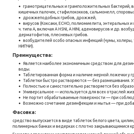
грамотрицательных и грамположительных бактерий, вк
кишечных палочек, стафилококков, сальмонелл, споровых
дрожжеподобных грибов, дрожжей,
вирусов (Коксаки, ЕСНО, полиомиелита, энтеральных и п
ч. типа А, включая А H5NI, А HINI, аденовирусов и др. во
дерматофитов, плесневых грибов.
возбудителей особо опасных инфекций (чумы, холеры,
НИПЧИ).
Преимущества:
Является наиболее экономичным средством для дезин
воды.
Таблетированная форма и наличие мерной ложечки у г
Таблетки быстро растворяются — без размешивания. У
Полностью и самостоятельно растворяется без образов
Универсальное — используется для всех отраслей жи
Не портит обрабатываемые поверхности — при соблю
Возможно сочетание дезинфекции и мытья — при доба
Фасовка:
cредство выпускается в виде таблеток белого цвета, цилинд
полимерных банках и ведерках с плотно закрывающимися кр