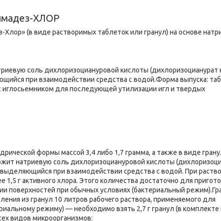
лмадез-ХЛОР
лор» (в виде растворимых таблеток или гранул) на основе натр
риевую соль дихлоризоциануровой кислоты (дихлоризоцианурат н
щийся при взаимодействии средства с водой.Форма выпуска: таб
е с иглосьемником для последующей утилизации игл и твердых
рической формы массой 3,4 либо 1,7 грамма, а также в виде грану
ржит натриевую соль дихлоризоциануровой кислоты (дихлоризоц
 выделяющийся при взаимодействии средства с водой. При раств
е 1,5 г активного хлора. Этого количества достаточно для пригот
ции поверхностей при обычных условиях (бактериальный режим).Г
вления из гранул 10 литров рабочего раствора, применяемого для
риальному режиму) — необходимо взять 2,7 г гранул (в комплекте
сех видов микроорганизмов: