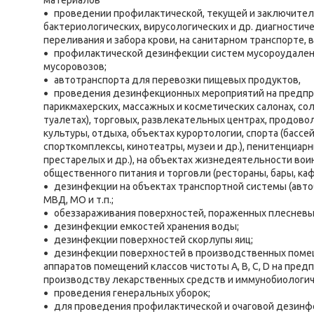
материалов
проведении профилактической, текущей и заключитель
бактериологических, вирусологических и др. диагностиче
переливания и забора крови, на санитарном транспорте, 
профилактической дезинфекции систем мусороудалени
мусоровозов;
автотранспорта для перевозки пищевых продуктов,
проведения дезинфекционных мероприятий на предпри
парикмахерских, массажных и косметических салонах, сол
туалетах), торговых, развлекательных центрах, продово
культуры, отдыха, объектах курортологии, спорта (басс
спорткомплексы, кинотеатры, музеи и др.), пенитенциар
престарелых и др.), на объектах жизнедеятельности воин
общественного питания и торговли (рестораны, бары, каф
дезинфекции на объектах транспортной системы (автоб
МВД, МО и т.п.;
обеззараживания поверхностей, пораженных плесневы
дезинфекции емкостей хранения воды;
дезинфекции поверхностей скорлупы яиц;
дезинфекции поверхностей в производственных помещ
аппаратов помещений классов чистоты А, В, С, D на пр
производству лекарственных средств и иммунобиологич
проведения генеральных уборок;
для проведения профилактической и очаговой дезинфек