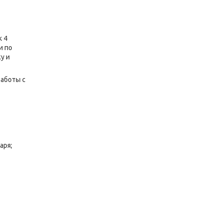
к 4
и по
у и
Работы с
аря;