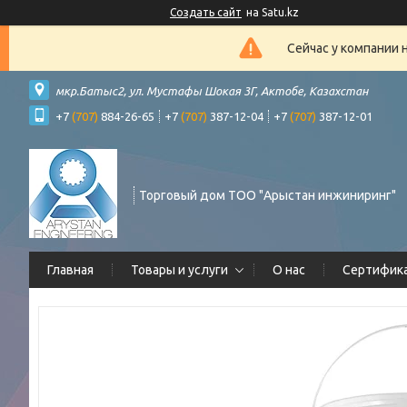
Создать сайт
на Satu.kz
Сейчас у компании 
мкр.Батыс2, ул. Мустафы Шокая 3Г, Актобе, Казахстан
+7
(707)
884-26-65
+7
(707)
387-12-04
+7
(707)
387-12-01
Торговый дом ТОО "Арыстан инжиниринг"
Главная
Товары и услуги
О нас
Сертифик