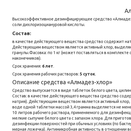
А
Высокоэффективное дезинфицирующее средство «Алмадез-Х
соли дихлоризоциануровой кислоты.
Состав:
в качестве действующего вещества средство содержит нат
Действующим веществом является активный хлор, выделяю
гранулы.Фасовка: по 1 кг (может поставляться в комплект
наконечников).
Срок хранения:
6 лет
.
Срок хранения рабочих растворов:
5 суток
.
Описание средства «Алмадез-хлор»
Средство выпускается в виде таблеток белого цвета, цилинд
Состав: в качестве действующего вещества средство соде
натрия). Действующим веществом является активный хлор,
воде одной таблетки массой 3,4 грамма выделяется не мене
10 литров рабочего раствора, применяемого для дезинфек
мелкие сыпучие белого цвета с запахом хлора. Для пригото
дезинфекции поверхностей при обычных условиях (по бакте
мерная ложечка). Антимикробная активность в отношении в