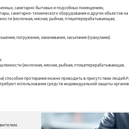
венных, санитарно-бытовых и подсобных помещениях,
 тары, санитарно-технического оборудования и других объектов на
сти (молочная, мясная, рыбная, птицеперерабатывающая,
шения, погружения, замачивания, засыпания (гранулами).
;
ленности (молочная, мясная, рыбная, птицеперерабатывающая,
ра) способом протирания можно проводить в присутствии людей.Р
е требуют использования средств индивидуальной защиты органов
вителем.