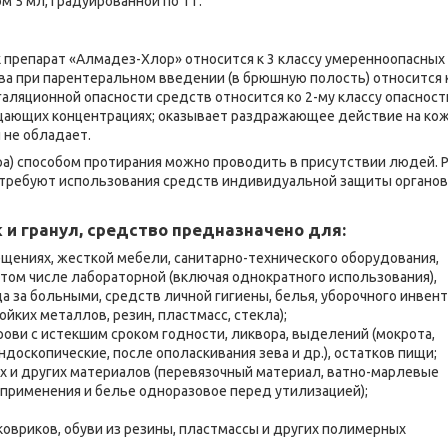
 5 мл, градуированной по 1 г.
 препарат «Алмадез-Хлор» относится к 3 классу умеренноопасных
рова при парентеральном введении (в брюшную полость) относится 
аляционной опасности средств относится ко 2-му классу опасност
щающих концентрациях; оказывает раздражающее действие на кож
 не обладает.
ра) способом протирания можно проводить в присутствии людей. 
е требуют использования средств индивидуальной защиты органов
 и гранул, средство предназначено для:
щениях, жесткой мебели, санитарно-технического оборудования,
 том числе лабораторной (включая однократного использования),
 за больными, средств личной гигиены, белья, уборочного инвент
ких металлов, резин, пластмасс, стекла);
рови с истекшим сроком годности, ликвора, выделений (мокрота,
доскопические, после ополаскивания зева и др.), остатков пищи;
х и других материалов (перевязочный материал, ватно-марлевые
применения и белье одноразовое перед утилизацией);
овриков, обуви из резины, пластмассы и других полимерных