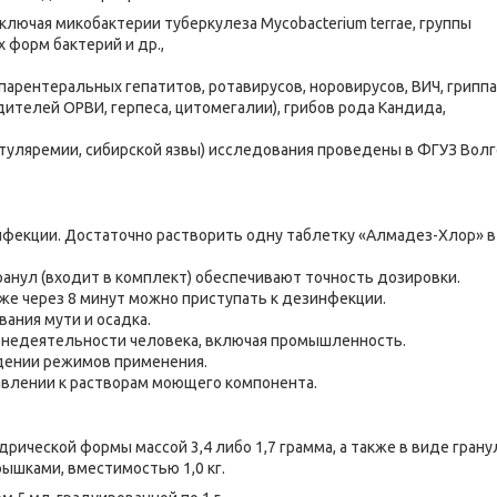
лючая микобактерии туберкулеза Mycobacterium terrae, группы
 форм бактерий и др.,
арентеральных гепатитов, ротавирусов, норовирусов, ВИЧ, гриппа, 
збудителей ОРВИ, герпеса, цитомегалии), грибов рода Кандида,
 туляремии, сибирской язвы) исследования проведены в ФГУЗ Вол
фекции. Достаточно растворить одну таблетку «Алмадез-Хлор» в
ранул (входит в комплект) обеспечивают точность дозировки.
же через 8 минут можно приступать к дезинфекции.
ания мути и осадка.
знедеятельности человека, включая промышленность.
дении режимов применения.
влении к растворам моющего компонента.
рической формы массой 3,4 либо 1,7 грамма, а также в виде гранул
ышками, вместимостью 1,0 кг.