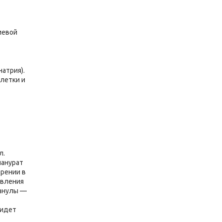
иевой
атрия).
летки и
л.
ианурат
орении в
овления
ранулы —
 идет