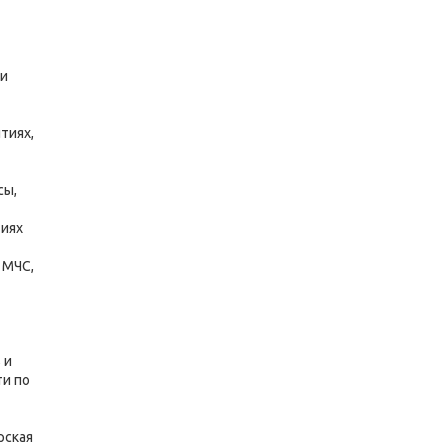
 и
тиях,
сы,
тиях
 МЧС,
 и
ти по
рская