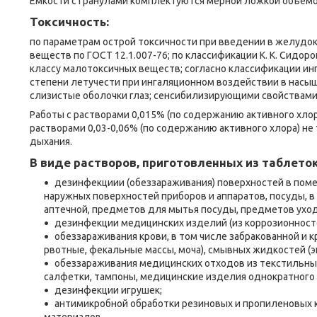
Емкости с гранулами комплектуются мерной ложкой объемом
Токсичность:
по параметрам острой токсичности при введении в желудок
веществ по ГОСТ 12.1.007-76; по классификации К. К. Сидо
классу малотоксичных веществ; согласно классификации инг
степени летучести при ингаляционном воздействии в насы
слизистые оболочки глаз; сенсибилизирующими свойствами
Работы с растворами 0,015% (по содержанию активного хло
растворами 0,03-0,06% (по содержанию активного хлора) н
дыхания.
В виде растворов, приготовленных из таблеток
дезинфекциии (обеззараживания) поверхностей в поме
наружных поверхностей приборов и аппаратов, посуды, в
аптечной, предметов для мытья посуды, предметов ухода
дезинфекции медицинских изделий (из коррозионностой
обеззараживания крови, в том числе забракованной и к
рвотные, фекальные массы, моча), смывных жидкостей (эн
обеззараживания медицинских отходов из текстильны
салфетки, тампоны, медицинские изделия однократного 
дезинфекции игрушек;
антимикробной обработки резиновых и пропиленовых к