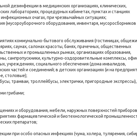
ной дезинфекции в медицинских организациях, клинических,
ских лабораториях, процедурных кабинетах, пунктах и станциях
в инфекционных очагах, при чрезвычайных ситуациях;
я (мусороуборочного оборудования, инвентаря, мусоросборников
ятиях коммунально-бытового обслуживания (гостиницах, общежи
яриях, саунах, салонах красоты, банях, прачечных, общественных
льственных и промышленных рынках, организациях образования,
ейны, санпропускники, культурно-оздоровительные комплексы, офи
ных, учреждениях, социального обеспечения (дома инвалидов,
ских частей и соединений; в детских организациях (и на предприя
е, столовые);
усы, трамваи, троллейбусы, электрички, пригородные экспрессы),
ми грибами;
ениях и оборудования, мебели, наружных поверхностей приборов
едприятиях фармацевтической и биотехнологической промышленнос
еских препаратов;
ции при особо опасных инфекциях (чума, холера, туляремия, сиби