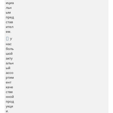
ициа
льн
ым
пред
став
ител
ем.
У
нас
боль
шой
акту
альн
ый
ассо
ртим
ент
каче
стве
нной
прод
укци
и.