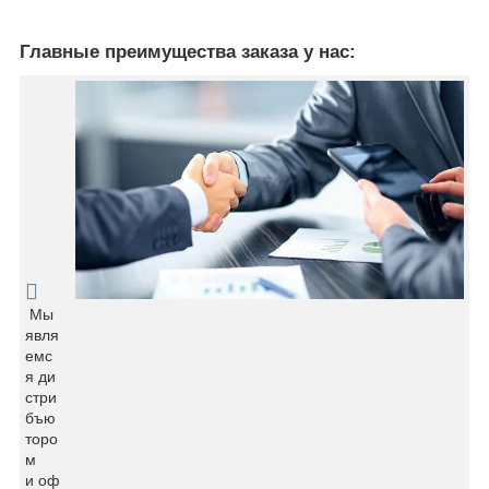
Главные преимущества заказа у нас:
Мы
явля
емс
я ди
стри
бъю
торо
м
и оф