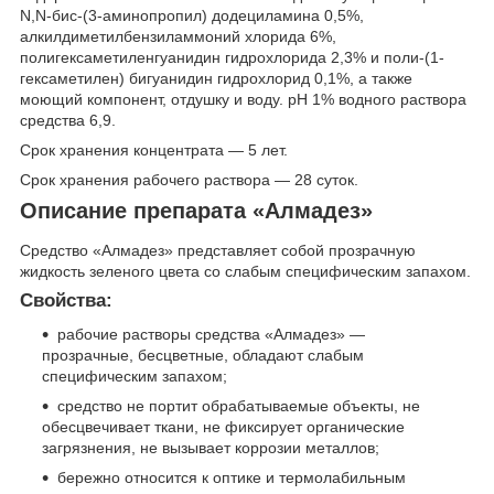
N,N-бис-(3-аминопропил) додециламина 0,5%,
алкилдиметилбензиламмоний хлорида 6%,
полигексаметиленгуанидин гидрохлорида 2,3% и поли-(1-
гексаметилен) бигуанидин гидрохлорид 0,1%, а также
моющий компонент, отдушку и воду. рН 1% водного раствора
средства 6,9.
Срок хранения концентрата — 5 лет.
Срок хранения рабочего раствора — 28 суток.
Описание препарата «Алмадез»
Cредство «Алмадез» представляет собой прозрачную
жидкость зеленого цвета со слабым специфическим запахом.
Свойства:
рабочие растворы средства «Алмадез» —
прозрачные, бесцветные, обладают слабым
специфическим запахом;
средство не портит обрабатываемые объекты, не
обесцвечивает ткани, не фиксирует органические
загрязнения, не вызывает коррозии металлов;
бережно относится к оптике и термолабильным