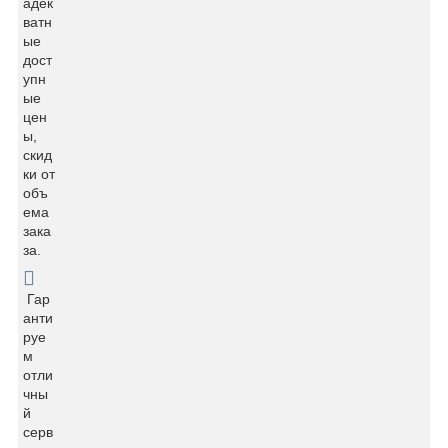
адек
ватн
ые
дост
упн
ые
цен
ы,
скид
ки от
объ
ема
зака
за.
Гар
анти
руе
м
отли
чны
й
серв