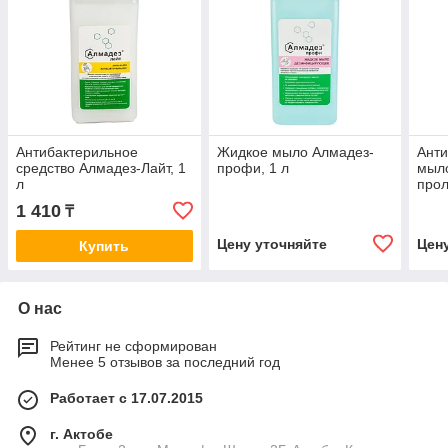
Антибактерильное
Жидкое мыло Алмадез-
Анти
средство Алмадез-Лайт, 1
профи, 1 л
мыл
л
про
эфф
1 410
₸
Цену уточняйте
Цен
Купить
О нас
Рейтинг не сформирован
Менее 5 отзывов за последний год
Работает с 17.07.2015
г. Актобе