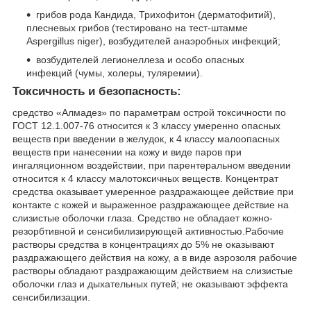
грибов рода Кандида, Трихофитон (дерматофитий),
плесневых грибов (тестировано на тест-штамме
Aspergillus niger), возбудителей анаэробных инфекций;
возбудителей легионеллеза и особо опасных
инфекций (чумы, холеры, туляремии).
Токсичность и безопасность:
средство «Алмадез» по параметрам острой токсичности по
ГОСТ 12.1.007-76 относится к 3 классу умеренно опасных
веществ при введении в желудок, к 4 классу малоопасных
веществ при нанесении на кожу и виде паров при
ингаляционном воздействии, при парентеральном введении
относится к 4 классу малотоксичных веществ. Концентрат
средства оказывает умеренное раздражающее действие при
контакте с кожей и выраженное раздражающее действие на
слизистые оболочки глаза. Средство не обладает кожно-
резорбтивной и сенсибилизирующей активностью.Рабочие
растворы средства в концентрациях до 5% не оказывают
раздражающего действия на кожу, а в виде аэрозоля рабочие
растворы обладают раздражающим действием на слизистые
оболочки глаз и дыхательных путей; не оказывают эффекта
сенсибилизации.