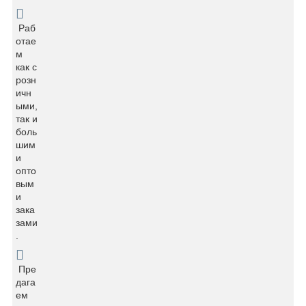
Раб
отае
м
как с
розн
ичн
ыми,
так и
боль
шим
и
опто
вым
и
зака
зами
.
Пре
дага
ем