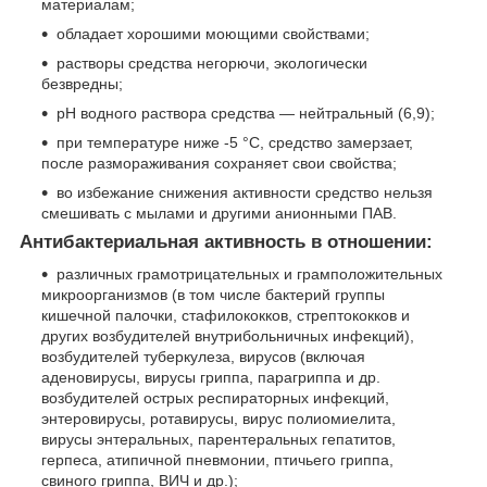
материалам;
обладает хорошими моющими свойствами;
растворы средства негорючи, экологически
безвредны;
pH водного раствора средства — нейтральный (6,9);
при температуре ниже -5 °С, средство замерзает,
после размораживания сохраняет свои свойства;
во избежание снижения активности средство нельзя
смешивать с мылами и другими анионными ПАВ.
Антибактериальная активность в отношении:
различных грамотрицательных и грамположительных
микроорганизмов (в том числе бактерий группы
кишечной палочки, стафилококков, стрептококков и
других возбудителей внутрибольничных инфекций),
возбудителей туберкулеза, вирусов (включая
аденовирусы, вирусы гриппа, парагриппа и др.
возбудителей острых респираторных инфекций,
энтеровирусы, ротавирусы, вирус полиомиелита,
вирусы энтеральных, парентеральных гепатитов,
герпеса, атипичной пневмонии, птичьего гриппа,
свиного гриппа, ВИЧ и др.);