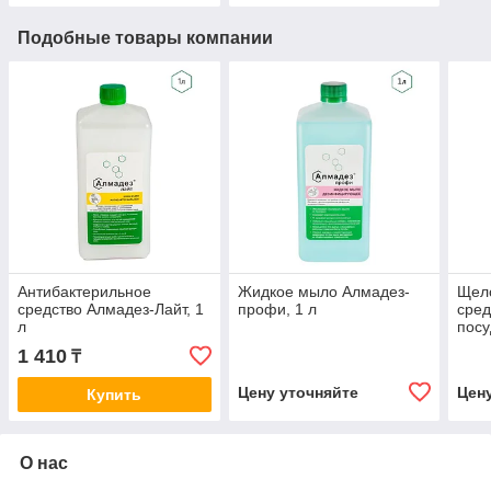
Подобные товары компании
Антибактерильное
Жидкое мыло Алмадез-
Щел
средство Алмадез-Лайт, 1
профи, 1 л
сред
л
пос
Алм
1 410
₸
Цену уточняйте
Цен
Купить
О нас