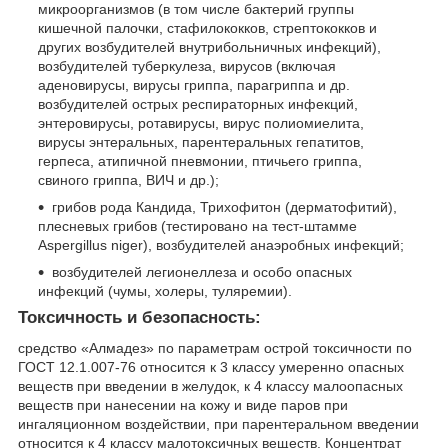
микроорганизмов (в том числе бактерий группы
кишечной палочки, стафилококков, стрептококков и
других возбудителей внутрибольничных инфекций),
возбудителей туберкулеза, вирусов (включая
аденовирусы, вирусы гриппа, парагриппа и др.
возбудителей острых респираторных инфекций,
энтеровирусы, ротавирусы, вирус полиомиелита,
вирусы энтеральных, парентеральных гепатитов,
герпеса, атипичной пневмонии, птичьего гриппа,
свиного гриппа, ВИЧ и др.);
грибов рода Кандида, Трихофитон (дерматофитий),
плесневых грибов (тестировано на тест-штамме
Aspergillus niger), возбудителей анаэробных инфекций;
возбудителей легионеллеза и особо опасных
инфекций (чумы, холеры, туляремии).
Токсичность и безопасность:
средство «Алмадез» по параметрам острой токсичности по
ГОСТ 12.1.007-76 относится к 3 классу умеренно опасных
веществ при введении в желудок, к 4 классу малоопасных
веществ при нанесении на кожу и виде паров при
ингаляционном воздействии, при парентеральном введении
относится к 4 классу малотоксичных веществ. Концентрат