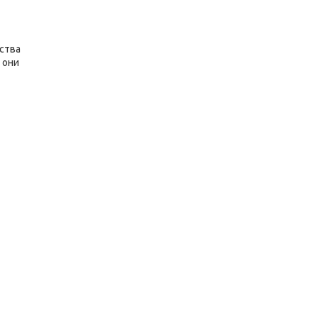
ества
 они