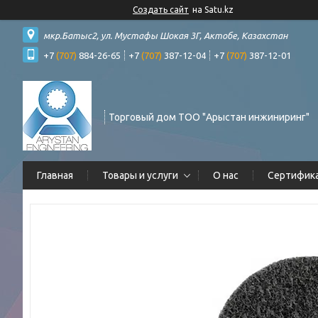
Создать сайт
на Satu.kz
мкр.Батыс2, ул. Мустафы Шокая 3Г, Актобе, Казахстан
+7
(707)
884-26-65
+7
(707)
387-12-04
+7
(707)
387-12-01
Торговый дом ТОО "Арыстан инжиниринг"
Главная
Товары и услуги
О нас
Сертифик