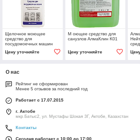
Щелочное моющее
М оющее средство для
Алм
средство для
санузлов АлмаКлин K01
Ней
посудомоечных машин
сред
АлмаКлин S01
Цену уточняйте
Цену уточняйте
Цен
О нас
Рейтинг не сформирован
Менее 5 отзывов за последний год
Работает с 17.07.2015
г. Актобе
мкр.Батыс2, ул. Мустафы Шокая 3Г, Актобе, Казахстан
Контакты
Сегодня работает с 10:00 до 17:00