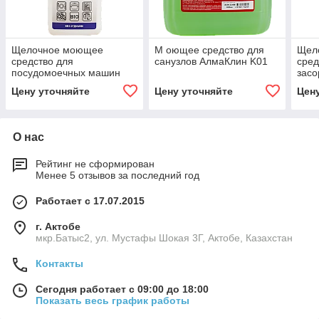
Щелочное моющее
М оющее средство для
Щел
средство для
санузлов АлмаКлин K01
сред
посудомоечных машин
засо
АлмаКлин S01
Цену уточняйте
Цену уточняйте
Цен
О нас
Рейтинг не сформирован
Менее 5 отзывов за последний год
Работает с 17.07.2015
г. Актобе
мкр.Батыс2, ул. Мустафы Шокая 3Г, Актобе, Казахстан
Контакты
Сегодня работает с 09:00 до 18:00
Показать весь график работы