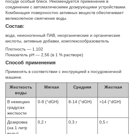
посуде особый блеск. Рекомендуется применение в
соединении с автоматическими дозирующими устройствами.
Комбинация поверхностно активных веществ обеспечивает
великолепное смягчение воды.
Состав:
вода, неионогенный ПАВ, неорганические и органические
кислоты, активные добавки, комплексообразователь
Плотность — 1.102
Показатель pH — 2,56 (в 1 % растворе)
Способ применения
Применять в соответствии с инструкцией к посудомоечной
машине.
Жесткость
Мягкая
Средняя
Жесткая
воды
В немецких
0-8 (°dGH)
8-14 (°dGH)
>14 (°dGH)
градусах
жесткости
Дозировка
0,2 г
0,3 г
0,5 г
(на 1 литр
воды)