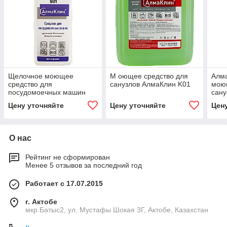
Щелочное моющее
М оющее средство для
Алма
средство для
санузлов АлмаКлин K01
мою
посудомоечных машин
сану
АлмаКлин S01
Цену уточняйте
Цену уточняйте
Цен
О нас
Рейтинг не сформирован
Менее 5 отзывов за последний год
Работает с 17.07.2015
г. Актобе
мкр.Батыс2, ул. Мустафы Шокая 3Г, Актобе, Казахстан